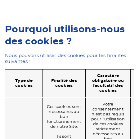
Pourquoi utilisons-nous
des cookies ?
Nous pouvons utiliser des cookies pour les finalités
suivantes :
Caractère
C
Type de
Finalité des
obligatoire ou
cookies
cookies
facultatif des
n
cookies
Votre
Ces cookies sont
consentement
nécessaires au
n’est pas requis
bon
pour l’utilisation
fonctionnement
d
de ces cookies
de notre Site.
strictement
nécessaires au
Ils sont
p