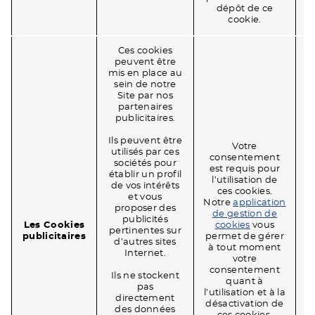
dépôt de ce
cookie.
Ces cookies
peuvent être
mis en place au
sein de notre
Site par nos
partenaires
publicitaires.
Ils peuvent être
Votre
utilisés par ces
consentement
sociétés pour
est requis pour
établir un profil
l’utilisation de
de vos intérêts
ces cookies.
et vous
Notre
application
proposer des
de gestion de
n
publicités
Les Cookies
cookies
vous
pertinentes sur
publicitaires
permet de gérer
v
d’autres sites
à tout moment
Internet.
votre
consentement
Ils ne stockent
quant à
pas
l’utilisation et à la
directement
désactivation de
des données