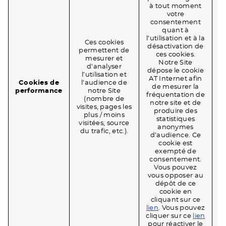
à tout moment
n
votre
consentement
n
quant à
p
l’utilisation et à la
v
Ces cookies
désactivation de
permettent de
ces cookies.
N
mesurer et
Notre Site
d’analyser
dépose le cookie
l’utilisation et
AT Internet afin
Cookies de
l’audience de
de mesurer la
p
performance
notre Site
fréquentation de
(nombre de
notre site et de
visites, pages les
produire des
p
plus / moins
statistiques
visitées, source
anonymes
du trafic, etc.).
d’audience. Ce
N
cookie est
exempté de
consentement.
Vous pouvez
q
vous opposer au
dépôt de ce
cookie en
cliquant sur ce
lien
. Vous pouvez
cliquer sur ce
lien
pour réactiver le