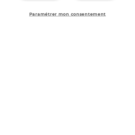
Paramétrer mon consentement
Votre régime
Nos produits à teneur réduite en protides
Le sucré
Le salé