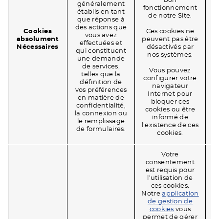
bon
généralement
fonctionnement
établis en tant
de notre Site.
que réponse à
f
des actions que
Cookies
Ces cookies ne
vous avez
absolument
peuvent pas être
effectuées et
P
Nécessaires
désactivés par
qui constituent
v
nos systèmes.
une demande
de services,
Vous pouvez
telles que la
configurer votre
définition de
navigateur
vos préférences
r
Internet pour
en matière de
bloquer ces
confidentialité,
cookies ou être
la connexion ou
informé de
le remplissage
l’existence de ces
de formulaires.
cookies.
Votre
consentement
est requis pour
l’utilisation de
ces cookies.
Notre
application
de gestion de
cookies
vous
permet de gérer