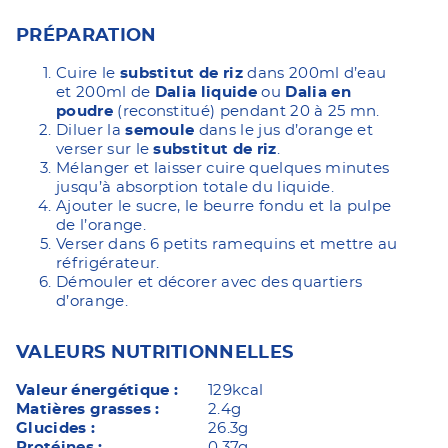
PRÉPARATION
Cuire le
substitut de riz
dans 200ml d’eau
et 200ml de
Dalia liquide
ou
Dalia en
poudre
(reconstitué) pendant 20 à 25 mn.
Diluer la
semoule
dans le jus d’orange et
verser sur le
substitut de riz
.
Mélanger et laisser cuire quelques minutes
jusqu’à absorption totale du liquide.
Ajouter le sucre, le beurre fondu et la pulpe
de l’orange.
Verser dans 6 petits ramequins et mettre au
réfrigérateur.
Démouler et décorer avec des quartiers
d’orange.
VALEURS NUTRITIONNELLES
Valeur énergétique :
129kcal
Matières grasses :
2.4g
Glucides :
26.3g
Protéines :
0.37g