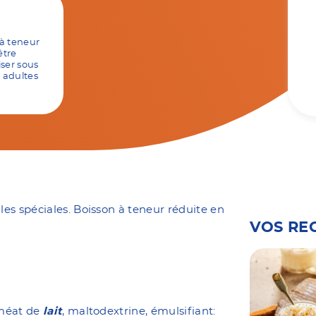
 à teneur
être
iser sous
 adultes
.
es spéciales. Boisson à teneur réduite en
VOS RE
rméat de
lait
, maltodextrine, émulsifiant: