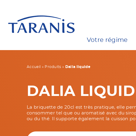
Votre régime
Accueil
»
Produits
»
Dalia liquide
DALIA LIQUID
La briquette de 20cl est très pratique, elle per
consommer tel que ou aromatisé avec du sirop de
ou du thé. Il supporte également la cuisson pou