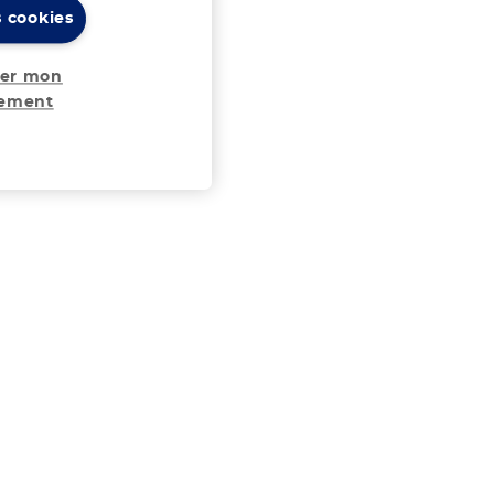
s cookies
er mon
tement