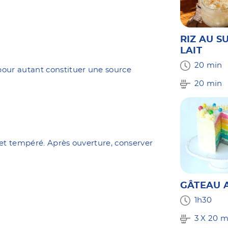
RIZ AU S
LAIT
20 min
our autant constituer une source
20 min
 et tempéré. Après ouverture, conserver
GÂTEAU A
1h30
3 X 20 m