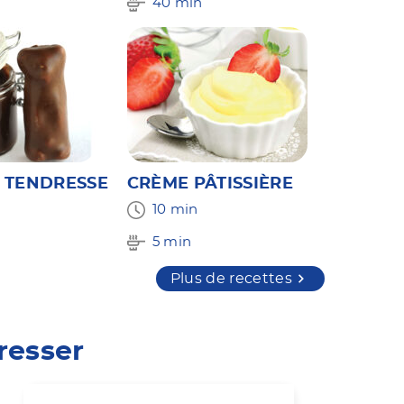
40 min
 TENDRESSE
CRÈME PÂTISSIÈRE
10 min
5 min
Plus de recettes
resser