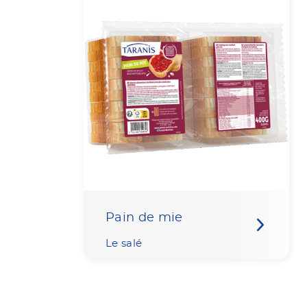
Lysine
13.7 mg
Valine
8.8 mg
Cystine
2.6 mg
Tyrosine
7.2 mg
Arginine
5.0 mg
Sel
0.02 g
Sels minéraux
Sodium
9.0 mg
Potassium
30.0 m
Chlorure
20.0 m
Calcium
14.0 m
Pain de mie
Phosphore
10.0 m
Magnésium
2.5 mg
Le salé