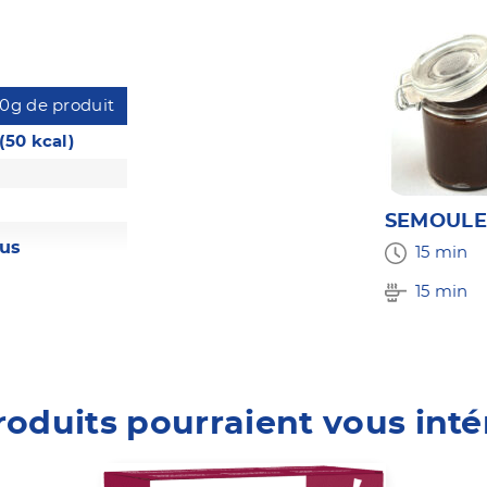
0g de produit
(50 kcal)
SEMOULE
lus
15 min
15 min
roduits pourraient vous inté