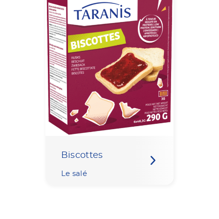
g
g
g
Biscottes
g
Le salé